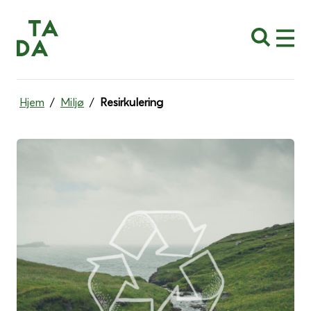
Start søk
Men
Hjem
/
Miljø
/
Resirkulering